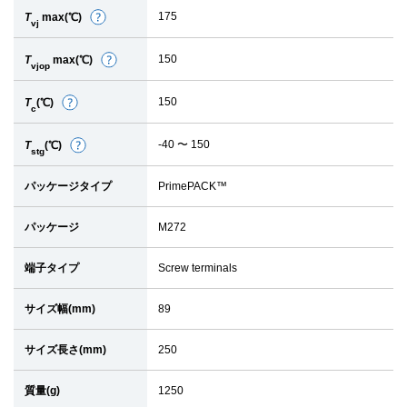
175
T
max(℃)
詳
vj
細
150
T
max(℃)
詳
vjop
細
150
T
(℃)
詳
c
細
-40 〜 150
T
(℃)
詳
stg
細
パッケージタイプ
PrimePACK™
パッケージ
M272
端子タイプ
Screw terminals
サイズ幅(mm)
89
サイズ長さ(mm)
250
質量(g)
1250