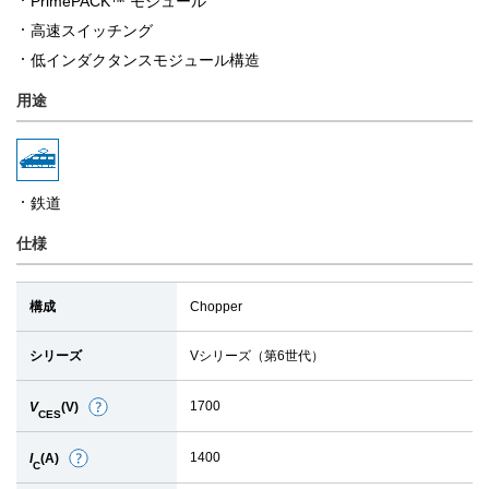
PrimePACK™ モジュール
高速スイッチング
低インダクタンスモジュール構造
用途
鉄道
仕様
構成
Chopper
シリーズ
Vシリーズ（第6世代）
1700
V
(V)
詳
CES
細
1400
I
(A)
詳
C
細