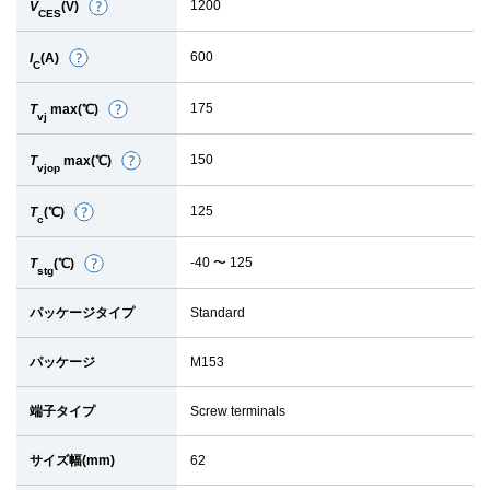
1200
V
(V)
詳
CES
細
600
I
(A)
詳
C
細
175
T
max(℃)
詳
vj
細
150
T
max(℃)
詳
vjop
細
125
T
(℃)
詳
c
細
-40 〜 125
T
(℃)
詳
stg
細
パッケージタイプ
Standard
パッケージ
M153
端子タイプ
Screw terminals
サイズ幅(mm)
62