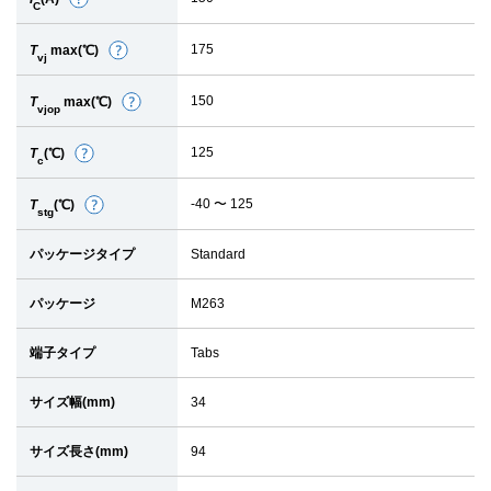
詳
C
細
175
T
max(℃)
詳
vj
細
150
T
max(℃)
詳
vjop
細
125
T
(℃)
詳
c
細
-40 〜 125
T
(℃)
詳
stg
細
パッケージタイプ
Standard
パッケージ
M263
端子タイプ
Tabs
サイズ幅(mm)
34
サイズ長さ(mm)
94