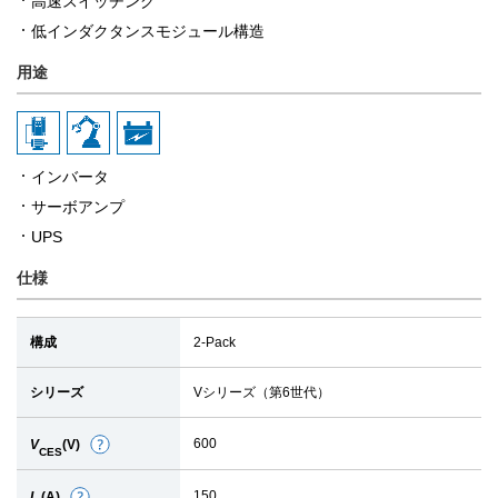
高速スイッチング
低インダクタンスモジュール構造
用途
インバータ
サーボアンプ
UPS
仕様
構成
2-Pack
シリーズ
Vシリーズ（第6世代）
600
V
(V)
詳
CES
細
150
I
(A)