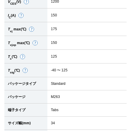
1200
V
(V)
詳
CES
細
150
I
(A)
詳
C
細
175
T
max(℃)
詳
vj
細
150
T
max(℃)
詳
vjop
細
125
T
(℃)
詳
c
細
-40 〜 125
T
(℃)
詳
stg
細
パッケージタイプ
Standard
パッケージ
M263
端子タイプ
Tabs
サイズ幅(mm)
34