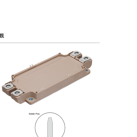
設備
ューション
観