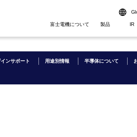
Gl
富士電機について
製品
IR
Select a Region/Lan
サイト内検索
検索ワードを入れてください
Global website(Englis
ザインサポート
用途別情報
半導体について
ご挨拶
駆動制御機器
経営情報
マテリアリティ
新卒採用情報
よくあるご質問
会社
低圧
IR資
環境ビ
高専
製品
経営の考え方
特高・高圧 受配電設備
財務・業績
環境
高卒採用情報
企業情報について
事業
電源
株式
社会
キャ
当ウ
富士電機のSDGs
計測機器
個人投資家の皆様へ
ガバナンス
障がい者採用情報
富士電機製家電製品について
拠点
エネ
企業活動
監視制御システム
研究
監視
情報システム
保守