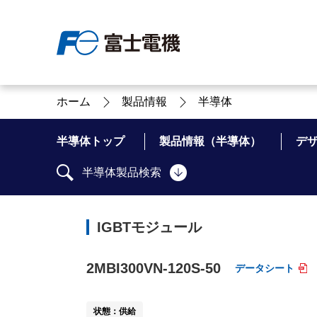
ホーム
製品情報
半導体
富士電機について
製品情報
IR 株主・投資家情報
サステナビリティ
採用情報
お問い合わせ
半導体トップ
製品情報（半導体）
デ
半導体製品検索
富士電機についてのトップ
株主・投資家情報のトップ
サステナビリティのトップ
お問い合わせのトップへ
製品情報のトップへ
採用情報のトップへ
IGBTモジュール
へ
へ
へ
2MBI300VN-120S-50
データシート
状態：供給