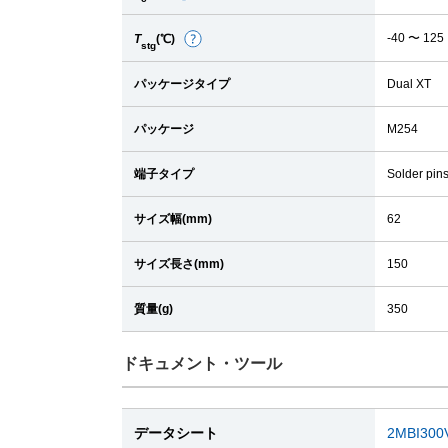
細
-40 〜 125
T
(℃)
詳
stg
細
パッケージタイプ
Dual XT
パッケージ
M254
端子タイプ
Solder pin
サイズ幅(mm)
62
サイズ長さ(mm)
150
質量(g)
350
ドキュメント・ツール
データシート
2MBI300