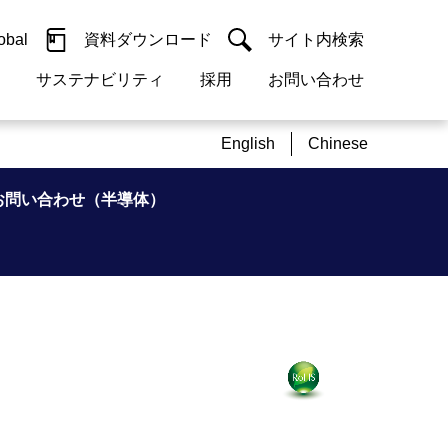
obal
資料ダウンロード
サイト内検索
サステナビリティ
採用
お問い合わせ
閉じる
閉じる
guage
English
Chinese
h)
閉じる
閉じる
閉じる
閉じる
閉じる
閉じる
検索
お問い合わせ（半導体）
概要
 受配電機器
料室
ジョン2050
採用情報
・サービスについて
紹介
機器
・債券情報
リア採用情報
ェブサイトについて
情報
ルギーマネジメント
開発
・診断システム
・保全