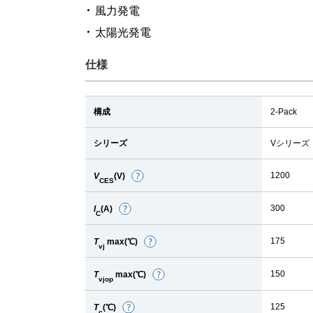
風力発電
太陽光発電
仕様
構成
2-Pack
シリーズ
Vシリーズ
1200
V
(V)
詳
CES
細
300
I
(A)
詳
C
細
175
T
max(℃)
詳
vj
細
150
T
max(℃)
詳
vjop
細
125
T
(℃)
詳
c