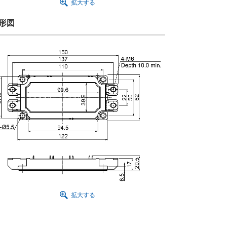
拡大する
形図
拡大する