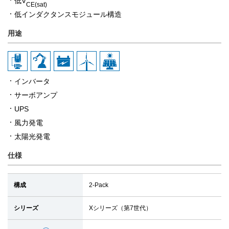
低V
CE(sat)
低インダクタンスモジュール構造
用途
インバータ
サーボアンプ
UPS
風力発電
太陽光発電
仕様
構成
2-Pack
シリーズ
Xシリーズ（第7世代）