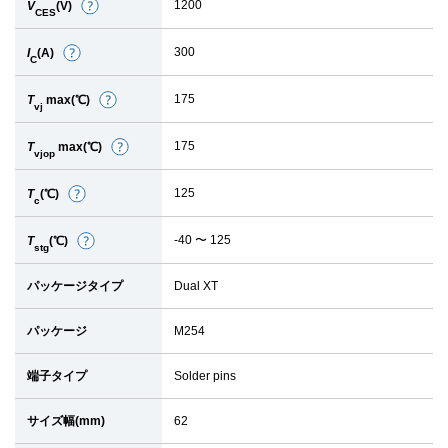
1200
V
(V)
詳
CES
細
300
I
(A)
詳
C
細
175
T
max(℃)
詳
vj
細
175
T
max(℃)
詳
vjop
細
125
T
(℃)
詳
c
細
-40 〜 125
T
(℃)
詳
stg
細
パッケージタイプ
Dual XT
パッケージ
M254
端子タイプ
Solder pins
サイズ幅(mm)
62