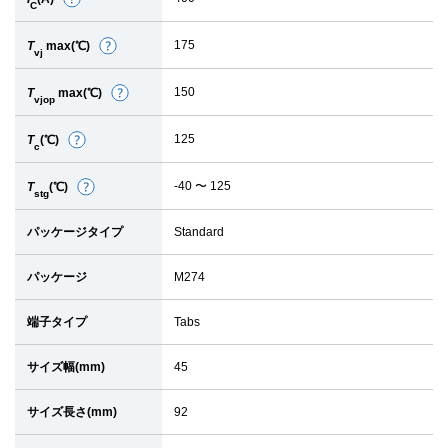
詳
C
細
175
T
max(℃)
詳
vj
細
150
T
max(℃)
詳
vjop
細
125
T
(℃)
詳
c
細
-40 〜 125
T
(℃)
詳
stg
細
パッケージタイプ
Standard
パッケージ
M274
端子タイプ
Tabs
サイズ幅(mm)
45
サイズ長さ(mm)
92