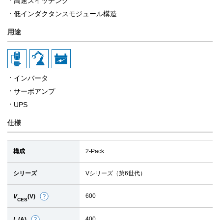
高速スイッチング
低インダクタンスモジュール構造
用途
インバータ
サーボアンプ
UPS
仕様
構成
2-Pack
シリーズ
Vシリーズ（第6世代）
600
V
(V)
詳
CES
細
400
I
(A)