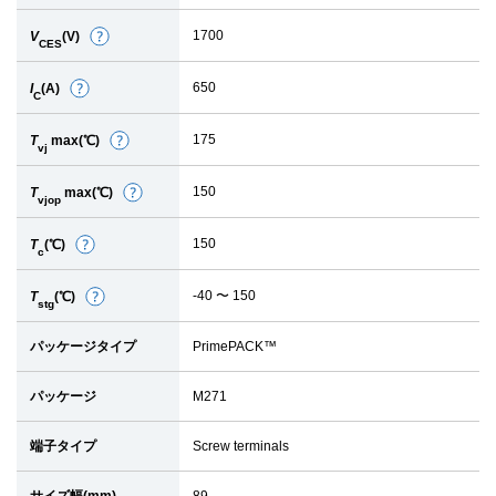
1700
V
(V)
詳
CES
細
650
I
(A)
詳
C
細
175
T
max(℃)
詳
vj
細
150
T
max(℃)
詳
vjop
細
150
T
(℃)
詳
c
細
-40 〜 150
T
(℃)
詳
stg
細
パッケージタイプ
PrimePACK™
パッケージ
M271
端子タイプ
Screw terminals