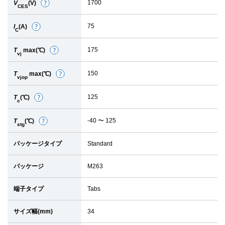
1700
V
(V)
詳
CES
細
75
I
(A)
詳
C
細
175
T
max(℃)
詳
vj
細
150
T
max(℃)
詳
vjop
細
125
T
(℃)
詳
c
細
-40 〜 125
T
(℃)
詳
stg
細
パッケージタイプ
Standard
パッケージ
M263
端子タイプ
Tabs
サイズ幅(mm)
34