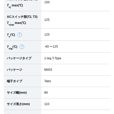
150
T
max(℃)
vj
ACスイッチ部(T2, T3)
125
T
max(℃)
vjop
125
T
(℃)
詳
c
細
-40 〜125
T
(℃)
詳
stg
細
パッケージタイプ
1-leg T-Type
パッケージ
M403
端子タイプ
Tabs
サイズ幅(mm)
80
サイズ長さ(mm)
110