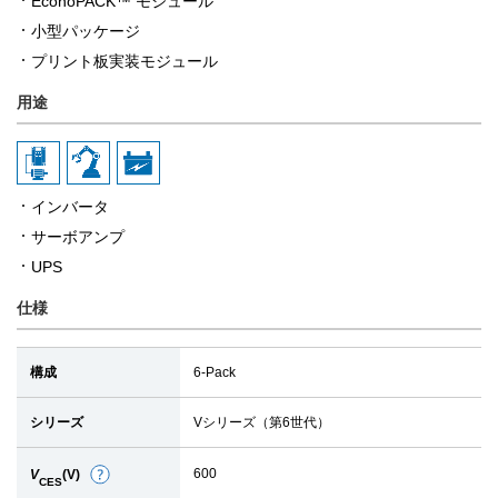
EconoPACK™ モジュール
小型パッケージ
プリント板実装モジュール
用途
インバータ
サーボアンプ
UPS
仕様
構成
6-Pack
シリーズ
Vシリーズ（第6世代）
600
V
(V)
詳
CES