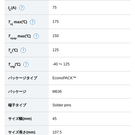
細
75
I
(A)
詳
C
細
175
T
max(℃)
詳
vj
細
150
T
max(℃)
詳
vjop
細
125
T
(℃)
詳
c
細
-40 〜 125
T
(℃)
詳
stg
細
パッケージタイプ
EconoPACK™
パッケージ
M636
端子タイプ
Solder pins
サイズ幅(mm)
45
サイズ長さ(mm)
107.5