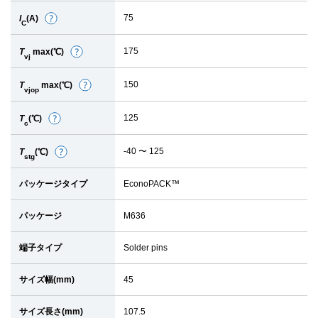
細
75
I
(A)
詳
C
細
175
T
max(℃)
詳
vj
細
150
T
max(℃)
詳
vjop
細
125
T
(℃)
詳
c
細
-40 〜 125
T
(℃)
詳
stg
細
パッケージタイプ
EconoPACK™
パッケージ
M636
端子タイプ
Solder pins
サイズ幅(mm)
45
サイズ長さ(mm)
107.5