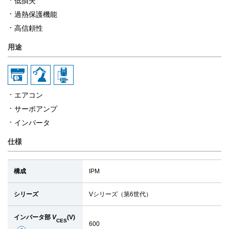
低損失
過熱保護機能
高信頼性
用途
エアコン
サーボアンプ
インバータ
仕様
構成
IPM
シリーズ
Vシリーズ（第6世代）
インバータ部
V
(V)
CES
600