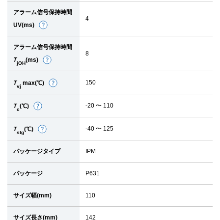
細
アラーム信号保持時間
4
UV(ms)
詳
細
アラーム信号保持時間
8
T
(ms)
詳
jOH
細
150
T
max(℃)
詳
vj
細
-20 〜 110
T
(℃)
詳
c
細
-40 〜 125
T
(℃)
詳
stg
細
パッケージタイプ
IPM
パッケージ
P631
サイズ幅(mm)
110
サイズ長さ(mm)
142