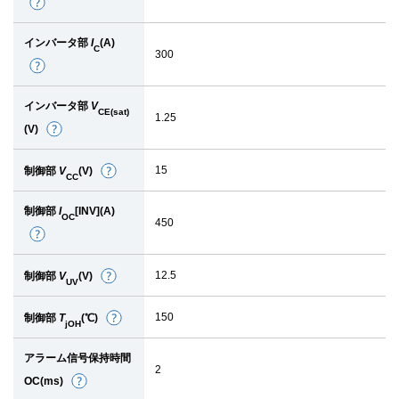
詳
細
インバータ部
I
(A)
C
300
詳
細
インバータ部
V
CE(sat)
1.25
(V)
詳
細
15
制御部
V
(V)
詳
CC
細
制御部
I
[INV](A)
OC
450
詳
細
12.5
制御部
V
(V)
詳
UV
細
150
制御部
T
(℃)
詳
jOH
細
アラーム信号保持時間
2
OC(ms)
詳