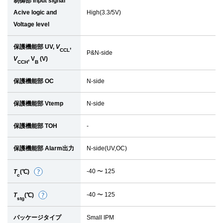
制御部 Input signal
Acive logic and
High(3.3/5V)
Voltage level
保護機能部 UV,
V
,
CCL
P&N-side
V
, V
(V)
CCH
B
保護機能部 OC
N-side
保護機能部 Vtemp
N-side
保護機能部 TOH
-
保護機能部 Alarm出力
N-side(UV,OC)
-40 〜 125
T
(℃)
詳
c
細
-40 〜 125
T
(℃)
詳
stg
細
パッケージタイプ
Small IPM