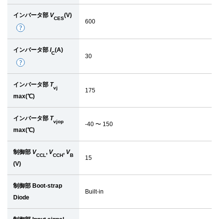
インバータ部
V
(V)
CES
600
詳
細
インバータ部
I
(A)
C
30
詳
細
インバータ部
T
vj
175
max(℃)
インバータ部
T
vjop
-40 〜 150
max(℃)
制御部
V
,
V
,
V
CCL
CCH
B
15
(V)
制御部 Boot-strap
Built-in
Diode