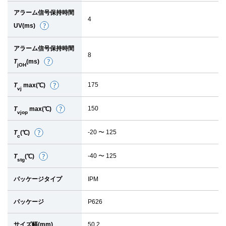
細
アラーム信号保持時間
4
UV(ms)
詳
細
アラーム信号保持時間
8
T
(ms)
詳
jOH
細
175
T
max(℃)
詳
vj
細
150
T
max(℃)
詳
vjop
細
-20 〜 125
T
(℃)
詳
c
細
-40 〜 125
T
(℃)
詳
stg
細
パッケージタイプ
IPM
パッケージ
P626
サイズ幅(mm)
50.2