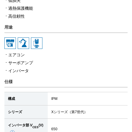
低損失
過熱保護機能
高信頼性
用途
エアコン
サーボアンプ
インバータ
仕様
構成
IPM
シリーズ
Xシリーズ（第7世代）
インバータ部
V
(V)
CES
650