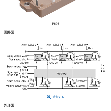
P626
回路図
拡大する
外形図