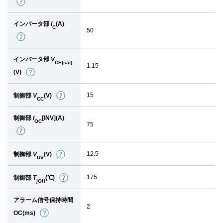
詳
細
インバータ部
I
(A)
C
50
詳
細
インバータ部
V
CE(sat)
1.15
(V)
詳
細
15
制御部
V
(V)
詳
CC
細
制御部
I
[INV](A)
OC
75
詳
細
12.5
制御部
V
(V)
詳
UV
細
175
制御部
T
(℃)
詳
jOH
細
アラーム信号保持時間
2
OC(ms)
詳