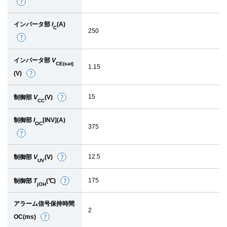
詳
細
インバータ部
I
(A)
C
250
詳
細
インバータ部
V
CE(sat)
1.15
(V)
詳
細
15
制御部
V
(V)
詳
CC
細
制御部
I
[INV](A)
OC
375
詳
細
12.5
制御部
V
(V)
詳
UV
細
175
制御部
T
(℃)
詳
jOH
細
アラーム信号保持時間
2
OC(ms)
詳