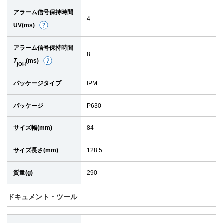
細
アラーム信号保持時間
4
UV(ms)
詳
細
アラーム信号保持時間
8
T
(ms)
詳
jOH
細
パッケージタイプ
IPM
パッケージ
P630
サイズ幅(mm)
84
サイズ長さ(mm)
128.5
質量(g)
290
ドキュメント・ツール