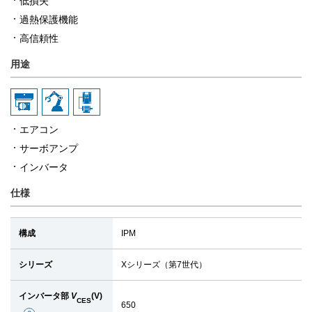
低損失
過熱保護機能
高信頼性
用途
エアコン
サーボアンプ
インバータ
仕様
構成
IPM
シリーズ
Xシリーズ（第7世代）
インバータ部
V
(V)
CES
650