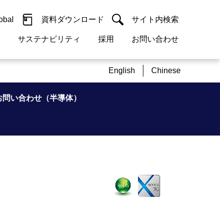
obal
資料ダウンロード
サイト内検索
サステナビリティ
採用
お問い合わせ
閉じる
閉じる
guage
English
Chinese
h)
閉じる
閉じる
閉じる
閉じる
閉じる
閉じる
検索
お問い合わせ（半導体）
概要
 受配電機器
料室
ジョン2050
採用情報
・サービスについて
紹介
機器
・債券情報
リア採用情報
ェブサイトについて
情報
ルギーマネジメント
開発
・診断システム
・保全