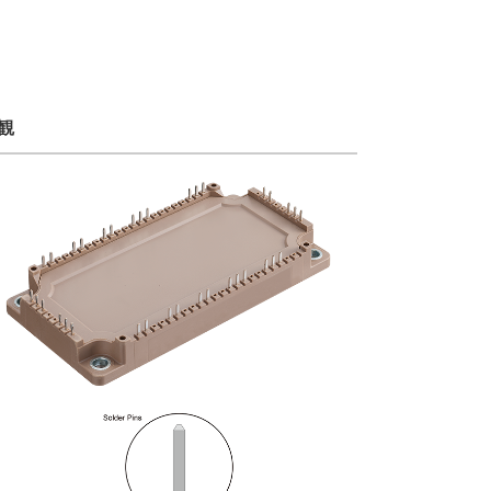
設備
ューション
観