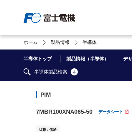
ホーム
製品情報
半導体
富士電機について
製品情報
IR 株主・投資家情報
サステナビリティ
採用情報
お問い合わせ
半導体トップ
製品情報（半導体）
デ
半導体製品検索
富士電機についてのトップ
株主・投資家情報のトップ
サステナビリティのトップ
お問い合わせのトップへ
製品情報のトップへ
採用情報のトップへ
PIM
へ
へ
へ
7MBR100XNA065-50
データシート
状態：供給