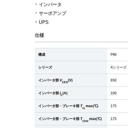
インバータ
サーボアンプ
UPS
仕様
構成
PIM
シリーズ
Xシリーズ
インバータ部
V
(V)
650
CES
インバータ部
I
(A)
100
C
インバータ部・ブレーキ部
T
max(℃)
175
vj
インバータ部・ブレーキ部
T
max(℃)
175
vjop