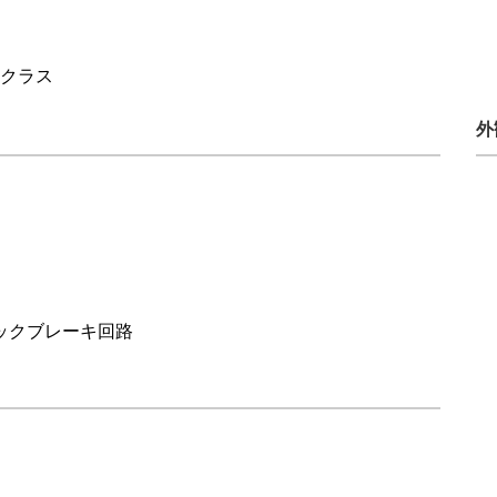
半導体
発電
自動販売機・店舗
ソリ
Vクラス
セミナー・研修情報
外
ックブレーキ回路