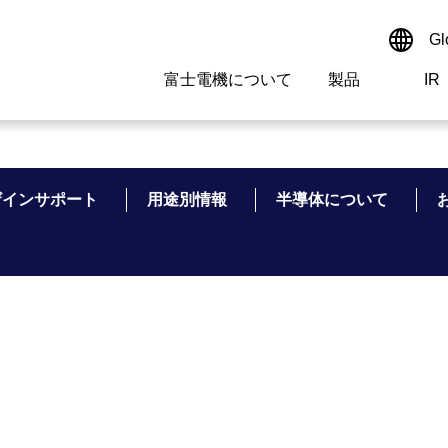
Gl
富士電機について
製品
IR
Select a Region/Lan
サイト内検索
検索ワードを入れてください
Global website(Englis
ザインサポート
用途別情報
半導体について
ご挨拶
駆動制御機器
経営情報
マテリアリティ
新卒採用情報
よくあるご質問
会社
低圧
IR資
環境ビ
高専
製品
経営の考え方
特高・高圧 受配電設備
財務・業績
環境
高卒採用情報
企業情報について
事業
電源
株式
社会
キャ
当ウ
富士電機のSDGs
計測機器
個人投資家の皆様へ
ガバナンス
障がい者採用情報
富士電機製家電製品について
拠点
エネ
企業活動
監視制御システム
研究
監視
情報システム
保守