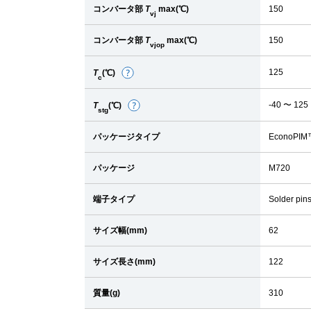
コンバータ部
T
max(℃)
150
vj
コンバータ部
T
max(℃)
150
vjop
125
T
(℃)
詳
c
細
-40 〜 125
T
(℃)
詳
stg
細
パッケージタイプ
EconoPIM
パッケージ
M720
端子タイプ
Solder pin
サイズ幅(mm)
62
サイズ長さ(mm)
122
質量(g)
310