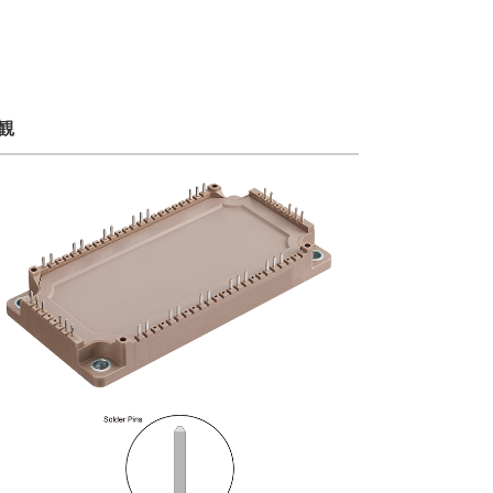
設備
ューション
観