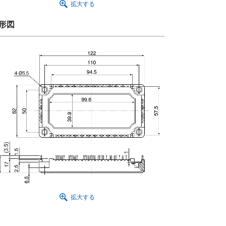
拡大する
形図
拡大する