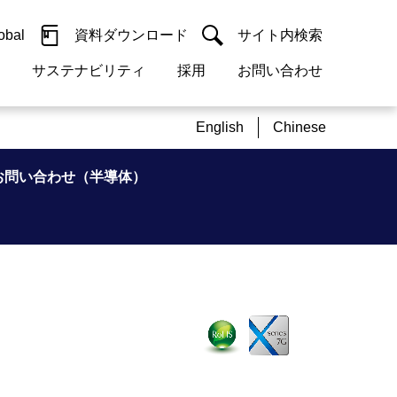
obal
資料ダウンロード
サイト内検索
サステナビリティ
採用
お問い合わせ
閉じる
閉じる
guage
English
Chinese
h)
閉じる
閉じる
閉じる
閉じる
閉じる
閉じる
検索
お問い合わせ（半導体）
概要
 受配電機器
料室
ジョン2050
採用情報
・サービスについて
紹介
機器
・債券情報
リア採用情報
ェブサイトについて
情報
ルギーマネジメント
開発
・診断システム
・保全