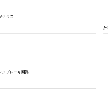
半導体
発電
自動販売機・店舗
ソリ
0Vクラス
セミナー・研修情報
外
ックブレーキ回路