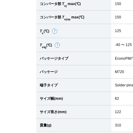
コンバータ部
T
max(℃)
150
vj
コンバータ部
T
max(℃)
150
vjop
125
T
(℃)
詳
c
細
-40 〜 125
T
(℃)
詳
stg
細
パッケージタイプ
EconoPIM
パッケージ
M720
端子タイプ
Solder pin
サイズ幅(mm)
62
サイズ長さ(mm)
122
質量(g)
310