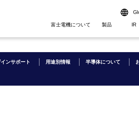
Gl
富士電機について
製品
IR
Select a Region/Lan
サイト内検索
検索ワードを入れてください
Global website(Englis
ザインサポート
用途別情報
半導体について
ご挨拶
駆動制御機器
経営情報
マテリアリティ
新卒採用情報
よくあるご質問
会社
低圧
IR資
環境ビ
高専
製品
経営の考え方
特高・高圧 受配電設備
財務・業績
環境
高卒採用情報
企業情報について
事業
電源
株式
社会
キャ
当ウ
富士電機のSDGs
計測機器
個人投資家の皆様へ
ガバナンス
障がい者採用情報
富士電機製家電製品について
拠点
エネ
企業活動
監視制御システム
研究
監視
情報システム
保守