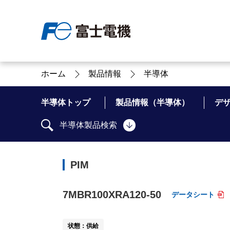
ホーム
製品情報
半導体
富士電機について
製品情報
IR 株主・投資家情報
サステナビリティ
採用情報
お問い合わせ
半導体トップ
製品情報（半導体）
デ
半導体製品検索
富士電機についてのトップ
株主・投資家情報のトップ
サステナビリティのトップ
お問い合わせのトップへ
製品情報のトップへ
採用情報のトップへ
PIM
へ
へ
へ
7MBR100XRA120-50
データシート
状態：供給