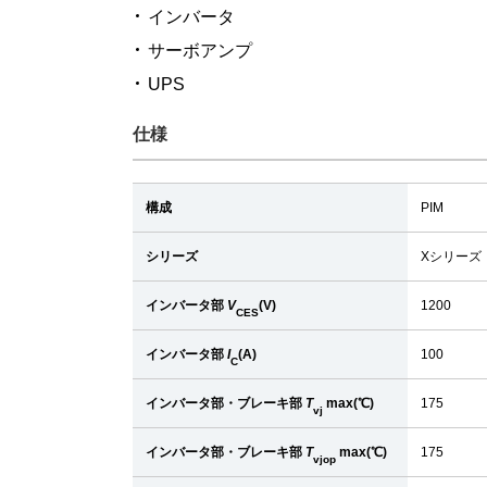
インバータ
サーボアンプ
UPS
仕様
構成
PIM
シリーズ
Xシリーズ
インバータ部
V
(V)
1200
CES
インバータ部
I
(A)
100
C
インバータ部・ブレーキ部
T
max(℃)
175
vj
インバータ部・ブレーキ部
T
max(℃)
175
vjop