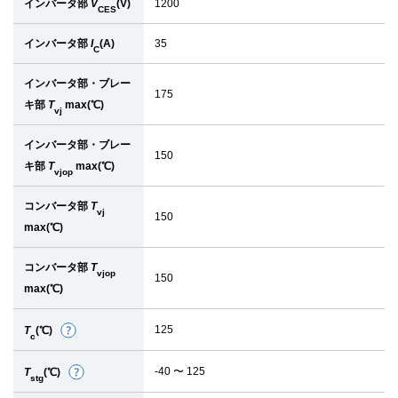
インバータ部
V
(V)
1200
CES
インバータ部
I
(A)
35
C
インバータ部・ブレー
175
キ部
T
max(℃)
vj
インバータ部・ブレー
150
キ部
T
max(℃)
vjop
コンバータ部
T
vj
150
max(℃)
コンバータ部
T
vjop
150
max(℃)
125
T
(℃)
詳
c
細
-40 〜 125
T
(℃)
詳
stg
細