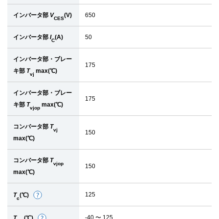
インバータ部
V
(V)
650
CES
インバータ部
I
(A)
50
C
インバータ部・ブレー
175
キ部
T
max(℃)
vj
インバータ部・ブレー
175
キ部
T
max(℃)
vjop
コンバータ部
T
vj
150
max(℃)
コンバータ部
T
vjop
150
max(℃)
125
T
(℃)
詳
c
細
-40 〜 125
T
(℃)
詳