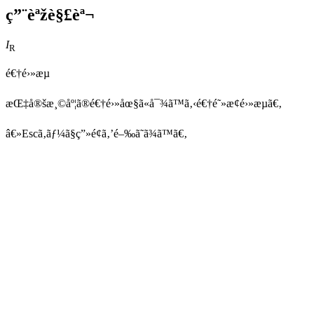
ç”¨èªžè§£èª¬
I
R
é€†é›»æµ
æŒ‡å®šæ¸©åº¦ã®é€†é›»åœ§ã«å¯¾ã™ã‚‹é€†é˜»æ­¢é›»æµã€‚
â€»Escã‚­ãƒ¼ã§ç”»é¢ã‚’é–‰ã˜ã¾ã™ã€‚