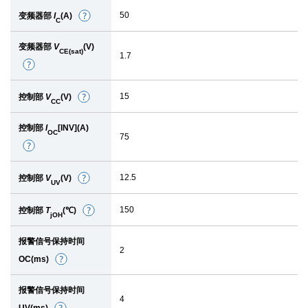
节
50
变频器部
I
(A)
细
C
节
变频器部
V
(V)
CE(sat)
1.7
细
节
15
控制部
V
(V)
细
CC
节
控制部
I
[INV](A)
OC
75
细
节
12.5
控制部
V
(V)
细
UV
节
150
控制部
T
(℃)
细
jOH
节
报警信号保持时间
2
OC(ms)
细
节
报警信号保持时间
4