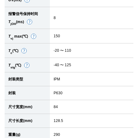
UV(ms)
细
节
报警信号保持时间
8
T
(ms)
细
jOH
节
150
T
max(℃)
细
vj
节
-20 〜 110
T
(℃)
细
c
节
-40 〜 125
T
(℃)
细
stg
节
封装类型
IPM
封装
P630
尺寸宽度(mm)
84
尺寸长度(mm)
128.5
重量(g)
290